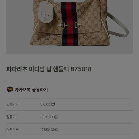
파파라초 미디엄 탑 핸들백 875018
판매가격
310,000원
정품가
3,150,000원
상품코드
1781343912