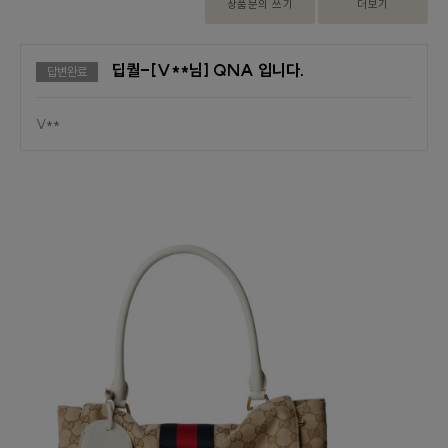
상품문의 쓰기
더보기
딥퀄-[V**님] QNA 입니다.
답변완료
V**